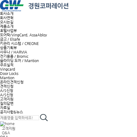
회사소개
회사연혁
오시는길
제품소개
호텔사업부
도어락/VingCard, AssaAbloy
금고 / Elsafe
키관리 시스템 / CREONE
상품기획부
사우나 / HARVIA
전기용품 / Bromic
슬라이딩 도어 / Mantion
주요실적
Vingcard
Door Locks
Mantion
온라인견적신청
견적신청
A/S신청
A/S신청
고객지원
질의답변
자료실
공지사항&뉴스
고객지원
Q&A